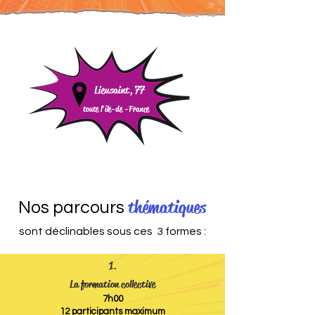
Lieusaint, 77
toute l'île-de -
France
thématiques
Nos parcours
sont déclinables sous ces 3 formes :
1.
La formation collective
7h00
12 participants maximum