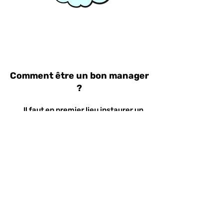
Comment être un bon manager
?
Il faut en premier lieu instaurer un
climat de confiance où un cadre aura
été clairement posé. « La main de fer
dans le gant de velours ». Pour
renforcer votre crédibilité,
il est indispensable de renvoyer une
image professionnelle alignée à
votre posture de manager. Il faut être
en capacité de s’adapter à chaque
personnalité en étant en écoute
active et bienveillante.