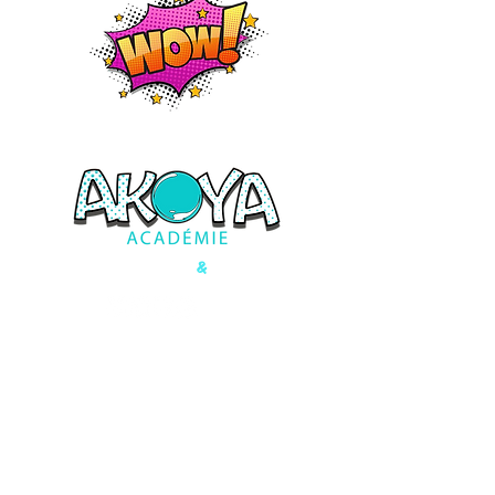
&
Formations ludiques
Innovantes
Carré Haussmann I
4 allée du Trait d'Union, 77127 Lieusaint
contact@akoya-academie.fr
06 72 46 38 27
Uniquement sur rendez-vous
ACCESSIBILITÉ et HANDICAP