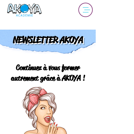
NEWSLETTER AKOYA
Continuez à vous former
autrement grâce à AKOYA !