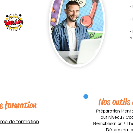
-
-
-
r
Nos outils
e formation
Préparation Menta
Haut Niveau / Coa
mme de formation
Remobilisation / Th
Détermination