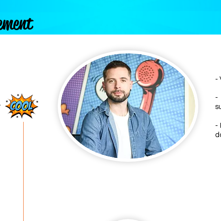
dement
-
-
t
s
-
d