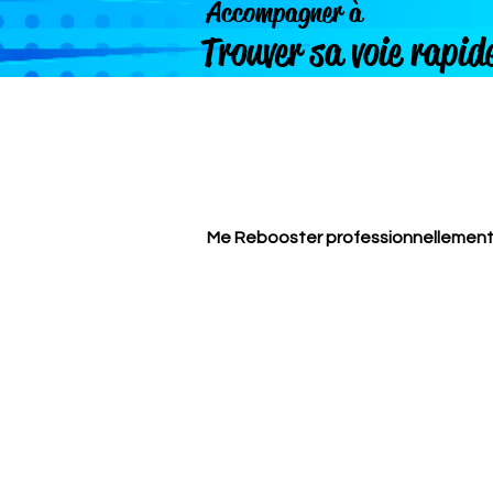
Accompagner à
Trouver sa voie rapi
Me Rebooster professionnellemen