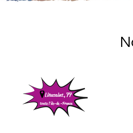
N
Lieusaint, 77
toute l'île-de -
France