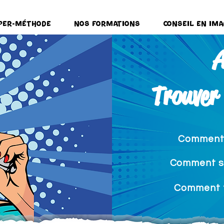
per-Méthode
Nos formations
Conseil en ima
A
Trouver
Comment t
Comment se
Comment t