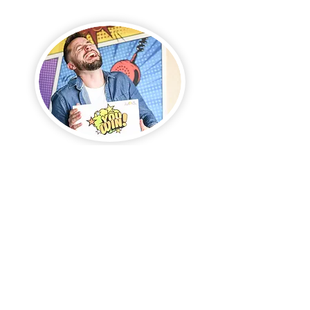
Le programme de formation
Télécharger le programme de formatio
n
Nos outils formation :
Préparation Mentale comme un Sportif de Haut
Niveau / Coaching Sportif / Jeux de Remobilisaiton
/ Théâtre / Mind set / Jeux de Détermination
d’Objectifs / PNL