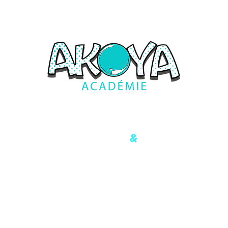
&
Formations ludiques
Innovantes
Carré Haussmann I
4 allée du Trait d'Union, 77127 Lieusaint
contact@akoya-academie.fr
06 72 46 38 27
Uniquement sur rendez-vous