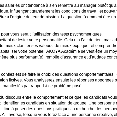
 salariés ont tendance à s'en remettre au manager plutôt qu'à l
ique, influençant grandement les conditions de travail et pouva
 être à l'origine de leur démission. La question "comment être 
our vous serait l’utilisation des tests psychométriques.
nt de tester votre personnalité. Cela n’a l’air de rien, mais ide
mieux clarifier ses valeurs, de mieux expliquer et comprendr
apitaliser votre potentiel. AKOYA Académie se veut être un moye
ir être plus performant(e), remplie d’assurance et d’audace conc
confiez est de faire le choix des questions comportementales l
tion fictives. Vous analyserez ensuite les réponses apportées p
t manifestés par rapport à ce problème posé.
 du discours entre le comportement et ce que les candidats vous
 d’identifier les candidats en situation de groupe. Une personne
ncline à poser des questions pratiques, à rechercher les perspec
. A l’inverse, lorsque vous ferez face à une personne créative, e