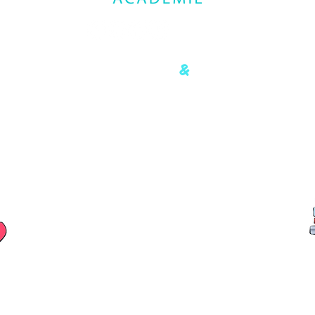
&
Formations ludiques
Innovantes
Carré Haussmann I
4 allée du Trait d'Union, 77127 Lieusaint
contact@akoya-academie.fr
06 72 46 38 27
Uniquement sur rendez-vous
ACCESSIBILITÉ et HANDICAP